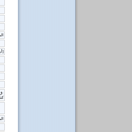
ال
[أبو الفتح ناصر بن عبد السيد المطرزي]
ق 100ب:
كت
الم