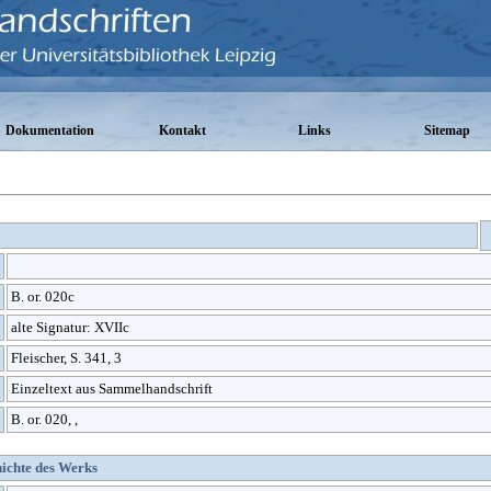
Dokumentation
Kontakt
Links
Sitemap
B. or. 020c
alte Signatur: XVIIc
Fleischer, S. 341, 3
Einzeltext aus Sammelhandschrift
B. or. 020, ,
hichte des Werks