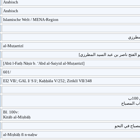
Arabisch
Arabisch
Islamische Welt / MENA-Region
مطرزي
al-Muṭarrizī
[Abū l-Fatḥ Nāṣir b. ‘Abd al-Saiyid al-Muṭarrizī]
601/
EI2 VII/; GAL I/ S I/; Kaḥḥāla V/252; Ziriklī VII/348
اب المصباح
Bl. 100v:
Kitāb al-Miṣbāḥ
صباح في النحو
al-Miṣbāḥ fī n-naḥw