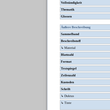
Vollständigkeit
Thematik
Glossen
Äußere Beschreibung
Sammelband
Beschreibstoff
↳ Material
Blattzahl
Format
Textspiegel
Zeilenzahl
Kustoden
Schrift
↳ Duktus
↳ Tinte