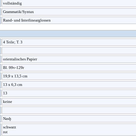
vollständig
Grammatik/Syntax
Rand- und Interlinearglossen
4 Teile; T. 3
orientalisches Papier
Bl. 99v-129r
19,9 x 13,5 cm
13 x 6,3 cm
13
keine
Nasḫ
schwarz
rot