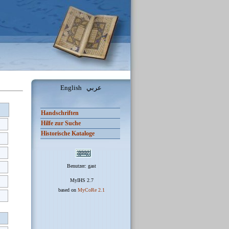
English عربي
Handschriften
Hilfe zur Suche
Historische Kataloge
Benutzer: gast
MyIHS 2.7
based on
MyCoRe 2.1