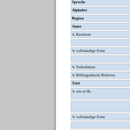
Sprache
Alphabet
Region
Autor
↳ Kurzform
↳ vollständige Form
↳ Todesdatum
↳ Bibliografische Referenz
Titel
↳ wie in Hs.
↳ vollständige Form