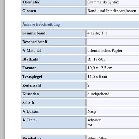
Thematik
Grammatik/Syntax
Glossen
Rand- und Interlinearglossen
Äußere Beschreibung
Sammelband
4 Teile; T. 1
Beschreibstoff
↳ Material
orientalisches Papier
Blattzahl
Bl. 1v-50v
Format
19,9 x 13,5 cm
Textspiegel
11,5 x 6 cm
Zeilenzahl
9
Kustoden
durchgehend
Schrift
↳ Duktus
Nasḫ
↳ Tinte
schwarz
rot
Bearbeiter
Wiesmüller