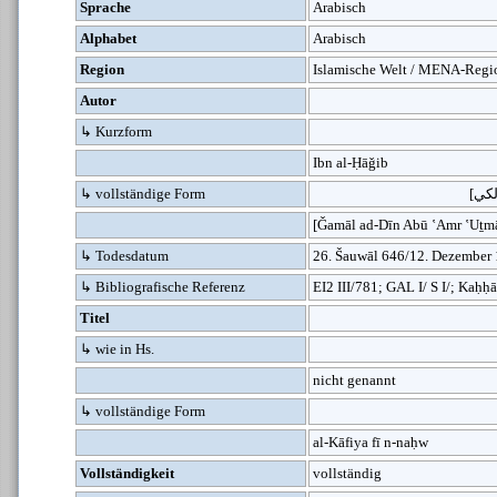
Sprache
Arabisch
Alphabet
Arabisch
Region
Islamische Welt / MENA-Regi
Autor
↳ Kurzform
Ibn al-Ḥāǧib
↳ vollständige Form
[Ǧamāl ad-Dīn Abū ʽAmr ʽUṯmā
↳ Todesdatum
26. Šauwāl 646/12. Dezember
↳ Bibliografische Referenz
EI2 III/781; GAL I/ S I/; Kaḥḥā
Titel
↳ wie in Hs.
nicht genannt
↳ vollständige Form
al-Kāfiya fī n-naḥw
Vollständigkeit
vollständig