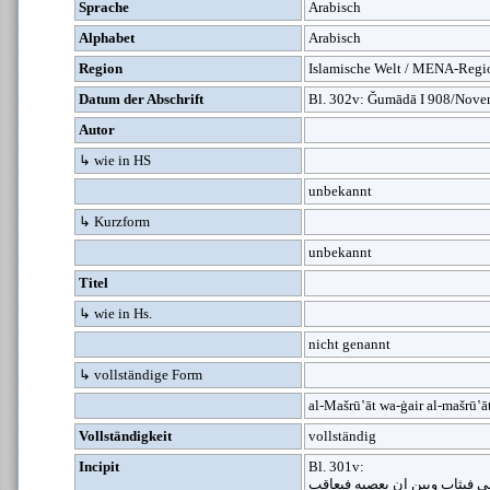
Sprache
Arabisch
Alphabet
Arabisch
Region
Islamische Welt / MENA-Regi
Datum der Abschrift
Bl. 302v: Ǧumādā I 908/Nov
Autor
↳ wie in HS
unbekannt
↳ Kurzform
unbekannt
Titel
↳ wie in Hs.
nicht genannt
↳ vollständige Form
al-Mašrū‛āt wa-ġair al-mašrū‛ā
Vollständigkeit
vollständig
Incipit
Bl. 301v:
الى فيثاب وبين ان يعصيه فيعاقب