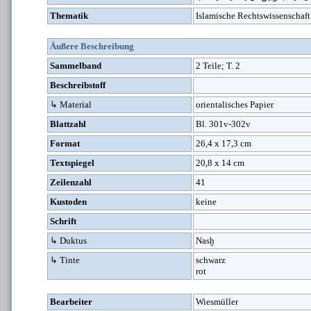
Thematik
Islamische Rechtswissenschaft
Äußere Beschreibung
Sammelband
2 Teile; T. 2
Beschreibstoff
↳ Material
orientalisches Papier
Blattzahl
Bl. 301v-302v
Format
26,4 x 17,3 cm
Textspiegel
20,8 x 14 cm
Zeilenzahl
41
Kustoden
keine
Schrift
↳ Duktus
Nasḫ
↳ Tinte
schwarz
rot
Bearbeiter
Wiesmüller